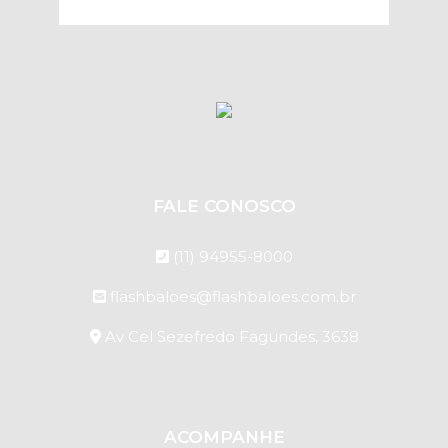
FALE CONOSCO
(11) 94955-8000
flashbaloes@flashbaloes.com.br
Av Cel Sezefredo Fagundes, 3638
ACOMPANHE